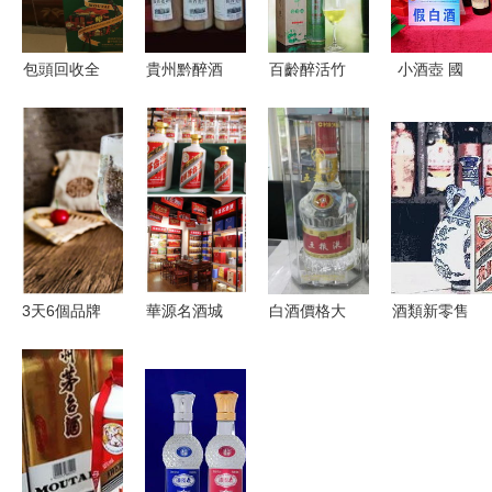
包頭回收全
貴州黔醉酒
百齡醉活竹
小酒壺 國
國政協宴會
業 匠心傳
酒 鮮竹酒
內茅臺掉包
茅臺酒價格
承，品味黔
純糧白酒全
事件頻發,
及北京舊貨
醉佳釀
國招商，貴
酒水零售應
回收與白酒
州代理共創
該如何保障
零售行情一
財富新篇章
品質
覽
3天6個品牌
華源名酒城
白酒價格大
酒類新零售
停貨提價
五糧液旗艦
面積倒掛，
市場規模將
國慶中秋名
店泌陽店盛
五糧液千元
達1363.1億
酒齊步漲，
裝開業，耀
關口失守的
一周酒圈重
白酒零售或
世啟航引領
行業之困
大新聞透視
迎新高峰
白酒零售新
白酒零售新