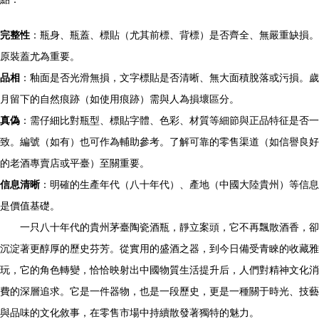
完整性
：瓶身、瓶蓋、標貼（尤其前標、背標）是否齊全、無嚴重缺損。
原裝蓋尤為重要。
品相
：釉面是否光滑無損，文字標貼是否清晰、無大面積脫落或污損。歲
月留下的自然痕跡（如使用痕跡）需與人為損壞區分。
真偽
：需仔細比對瓶型、標貼字體、色彩、材質等細節與正品特征是否一
致。編號（如有）也可作為輔助參考。了解可靠的零售渠道（如信譽良好
的老酒專賣店或平臺）至關重要。
信息清晰
：明確的生產年代（八十年代）、產地（中國大陸貴州）等信息
是價值基礎。
一只八十年代的貴州茅臺陶瓷酒瓶，靜立案頭，它不再飄散酒香，卻
沉淀著更醇厚的歷史芬芳。從實用的盛酒之器，到今日備受青睞的收藏雅
玩，它的角色轉變，恰恰映射出中國物質生活提升后，人們對精神文化消
費的深層追求。它是一件器物，也是一段歷史，更是一種關于時光、技藝
與品味的文化敘事，在零售市場中持續散發著獨特的魅力。