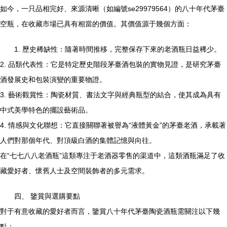
如今，一只品相完好、來源清晰（如編號se29979564）的八十年代茅臺
空瓶，在收藏市場已具有相當的價值。其價值源于幾個方面：
1. 歷史稀缺性：隨著時間推移，完整保存下來的老酒瓶日益稀少。
2. 品類代表性：它是特定歷史階段茅臺酒包裝的實物見證，是研究茅臺
酒發展史和包裝演變的重要物證。
3. 藝術觀賞性：陶瓷材質、書法文字與經典瓶型的結合，使其成為具有
中式美學特色的擺設藝術品。
4. 情感與文化聯想：它直接關聯著被譽為“液體黃金”的茅臺老酒，承載著
人們對那個年代、對頂級白酒的集體記憶與向往。
在“七七八八老酒瓶”這類專注于老酒器零售的渠道中，這類酒瓶滿足了收
藏愛好者、懷舊人士及空間裝飾者的多元需求。
四、 鑒賞與選購要點
對于有意收藏的愛好者而言，鑒賞八十年代茅臺陶瓷酒瓶需關注以下幾
點：