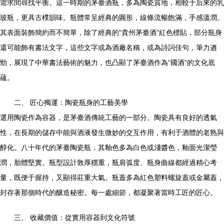
需求間尋找平衡。這一時期的茅臺酒瓶，多為陶瓷質地，相較于后來的乳
玻瓶，更具古樸韻味。瓶體常呈經典的圓形，線條流暢飽滿，手感溫潤。
其表面裝飾簡約而不簡單，除了經典的“貴州茅臺酒”紅色標貼，部分瓶身
還可能飾有書法文字，這些文字或為酒廠名稱，或為詩詞佳句，筆力遒
勁，展現了中華書法藝術的魅力，也凸顯了茅臺酒作為“國酒”的文化底
蘊。
二、 匠心獨運：陶瓷瓶身的工藝美學
選用陶瓷作為容器，是茅臺酒傳統工藝的一部分。陶瓷具有良好的透氣
性，在長期的儲存中能與酒液發生微妙的交互作用，有利于酒體的老熟與
醇化。八十年代的茅臺陶瓷瓶，其釉色多為白色或淺醬色，釉面光潔瑩
潤，胎體堅實。瓶型設計敦厚穩重，瓶肩弧度、瓶身曲線都經過精心考
量，既便于握持，又顯得莊重大氣。瓶蓋多為紅色塑料螺旋蓋或金屬蓋，
封存著那個時代的釀造秘密。每一處細節，都凝聚著當時工匠的匠心。
三、 收藏價值：從實用容器到文化符號