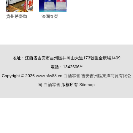
潮流
趨勢
貴州茅臺動
漆園春榮
態 2019年
獲“黃淮流
開門紅增幅
域白酒核心
雖緩 一季
產區典型風
度營收預計
格產品”稱
地址：江西省吉安市吉州區井岡山大道173號匯金廣場1409
比成績略遜
號，引領白
電話：1342606**
酒零售新標
Copyright © 2026
www.sfw88.cn
白酒零售
吉安吉州區東洋商貿有限公
桿
司
白酒零售
版權所有
Sitemap