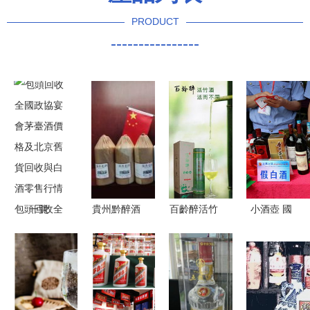
PRODUCT
----------------
包頭回收全
貴州黔醉酒
百齡醉活竹
小酒壺 國
國政協宴會
業 匠心傳
酒 鮮竹酒
內茅臺掉包
茅臺酒價格
承，品味黔
純糧白酒全
事件頻發,
及北京舊貨
醉佳釀
國招商，貴
酒水零售應
回收與白酒
州代理共創
該如何保障