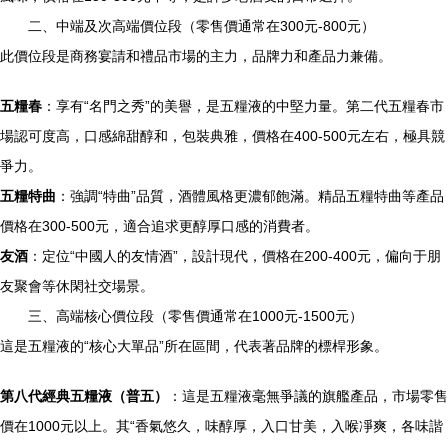
二、中端及次高端價位段（零售價通常在300元-800元）
此價位段是商務宴請和禮品市場的主力，品牌力和產品力兼備。
五糧春
：享有“名門之秀”的美譽，是五糧液的中堅力量。第二代五糧春市
場認可度高，口感綿甜醇和，包裝典雅，價格在400-500元左右，極具競
爭力。
五糧特曲
：強調“特曲”品質，酒體風格更濃郁飽滿。精品五糧特曲等產品
價格在300-500元，適合追求更醇厚口感的消費者。
友酒
：定位“中國人的友情酒”，設計現代，價格在200-400元，偏向于朋
友聚會等休閑社交場景。
三、高端核心價位段（零售價通常在1000元-1500元）
這是五糧液的“核心大單品”所在區間，代表著品牌的標桿形象。
第八代經典五糧液（普五）
：這是五糧液毫無爭議的旗艦產品，市場零售
價在1000元以上。其“香氣悠久，味醇厚，入口甘美，入喉凈爽，各味諧