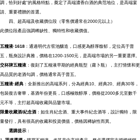
調，恰到好處”的風格特點，奠定了高端濃香白酒的典范地位，是高端宴
請、重要禮贈的首選。
四、超高端及收藏價位段（零售價通常在2000元以上）
此價位段產品強調稀缺性、獨特性和收藏價值。
五糧液·1618
：通過明代古窖池釀造，口感更為醇厚馥郁，定位高于普
五，瓶身設計典雅，價格在1200-1500元，是高端市場的另一重要選擇。
交杯牌五糧液
：復刻了五糧液早期的經典瓶型（蘿卜瓶），主打情懷和更
高品質的老酒勾調，價格通常高于普五。
五糧液·經典
：全新推出的高端系列，分為經典10、經典20、經典30等，
包裝復古奢華，基酒年份更長，口感極致醇厚，價格從2000多元至數千
元不等，主打超高端收藏與品鑒市場。
限量收藏酒/紀念酒
：如生肖紀念酒、重大事件紀念酒等，設計獨特，限
量發行，具有很高的收藏和投資價值，價格因稀缺性而異。
選購提示
：