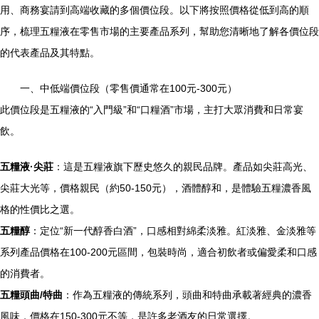
用、商務宴請到高端收藏的多個價位段。以下將按照價格從低到高的順
序，梳理五糧液在零售市場的主要產品系列，幫助您清晰地了解各價位段
的代表產品及其特點。
一、中低端價位段（零售價通常在100元-300元）
此價位段是五糧液的“入門級”和“口糧酒”市場，主打大眾消費和日常宴
飲。
五糧液·尖莊
：這是五糧液旗下歷史悠久的親民品牌。產品如尖莊高光、
尖莊大光等，價格親民（約50-150元），酒體醇和，是體驗五糧濃香風
格的性價比之選。
五糧醇
：定位“新一代醇香白酒”，口感相對綿柔淡雅。紅淡雅、金淡雅等
系列產品價格在100-200元區間，包裝時尚，適合初飲者或偏愛柔和口感
的消費者。
五糧頭曲/特曲
：作為五糧液的傳統系列，頭曲和特曲承載著經典的濃香
風味，價格在150-300元不等，是許多老酒友的日常選擇。