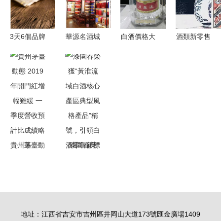
零售行情一
財富新篇章
品質
覽
3天6個品牌
華源名酒城
白酒價格大
酒類新零售
停貨提價
五糧液旗艦
面積倒掛，
市場規模將
國慶中秋名
店泌陽店盛
五糧液千元
達1363.1億
酒齊步漲，
裝開業，耀
關口失守的
一周酒圈重
白酒零售或
世啟航引領
行業之困
大新聞透視
迎新高峰
白酒零售新
白酒零售新
潮流
趨勢
貴州茅臺動
漆園春榮
態 2019年
獲“黃淮流
開門紅增幅
域白酒核心
雖緩 一季
產區典型風
度營收預計
格產品”稱
地址：江西省吉安市吉州區井岡山大道173號匯金廣場1409
比成績略遜
號，引領白