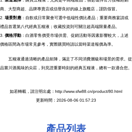
1.
渠道選擇
：購買五糧液，尤其是中高端產品，務必選擇官方授權經銷
商、大型商超、品牌專賣店或信譽良好的線上旗艦店，謹防假冒。
2.
場景對應
：自飲或日常聚會可選中低端性價比產品；重要商務宴請或
禮品首選第八代經典五糧液；收藏投資則可關注超高端限量產品。
3.
價格浮動
：白酒零售價受市場供需、促銷活動等因素影響較大，上述
價格區間為市場常見參考，實際購買時請以當時渠道報價為準。
五糧液通過清晰的產品矩陣，滿足了不同消費層級和場景的需求。從
品嘗川酒風味的尖莊，到見證重要時刻的經典五糧液，總有一款適合您。
如若轉載，請注明出處：http://www.sfw88.cn/product/80.html
更新時間：2026-08-06 01:57:23
產品列表